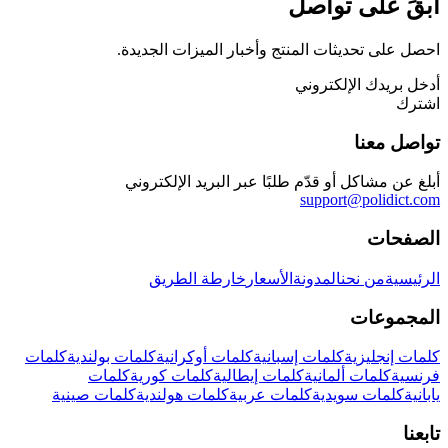
ابقَ على تواصل
احصل على تحديثات المنتج وأخبار الميزات الجديدة.
أدخل بريدك الإلكتروني
اشترك
تواصل معنا
أبلغ عن مشاكل أو قدّم طلبًا عبر البريد الإلكتروني
support@polidict.com
الصفحات
الرئيسية
من نحن
المدونة
الأسعار
خارطة الطريق
المجموعات
كلمات إنجليزية
كلمات إسبانية
كلمات أوكرانية
كلمات بولندية
كلمات
فرنسية
كلمات ألمانية
كلمات إيطالية
كلمات كورية
كلمات
يابانية
كلمات سويدية
كلمات عربية
كلمات هولندية
كلمات صينية
تابعنا