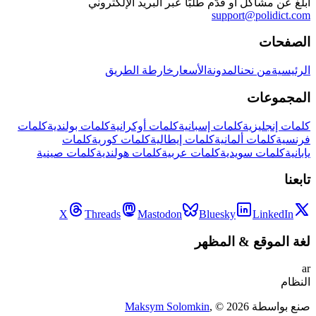
أبلغ عن مشاكل أو قدّم طلبًا عبر البريد الإلكتروني
support@polidict.com
الصفحات
الرئيسية
من نحن
المدونة
الأسعار
خارطة الطريق
المجموعات
كلمات إنجليزية
كلمات إسبانية
كلمات أوكرانية
كلمات بولندية
كلمات
فرنسية
كلمات ألمانية
كلمات إيطالية
كلمات كورية
كلمات
يابانية
كلمات سويدية
كلمات عربية
كلمات هولندية
كلمات صينية
تابعنا
X
Threads
Mastodon
Bluesky
LinkedIn
لغة الموقع
&
المظهر
ar
النظام
صنع بواسطة
2026
, ©
Maksym Solomkin