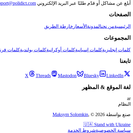
أبلغ عن مشاكل أو قدّم طلبًا عبر البريد الإلكتروني
pport@polidict.com
الصفحات
الرئيسية
من نحن
المدونة
الأسعار
خارطة الطريق
المجموعات
كلمات إنجليزية
كلمات إسبانية
كلمات أوكرانية
كلمات بولندية
كلمات فرن
تابعنا
X
Threads
Mastodon
Bluesky
LinkedIn
لغة الموقع
&
المظهر
ar
النظام
صنع بواسطة
2026
, ©
Maksym Solomkin
🇺🇦 Stand with Ukraine
سياسة الخصوصية
شروط الخدمة