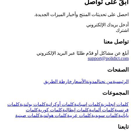
ابقَ على تواصل
احصل على تحديثات المنتج وأخبار الميزات الجديدة.
أدخل بريدك الإلكتروني
اشترك
تواصل معنا
أبلغ عن مشاكل أو قدّم طلبًا عبر البريد الإلكتروني
support@polidict.com
الصفحات
الرئيسية
من نحن
المدونة
الأسعار
خارطة الطريق
المجموعات
كلمات إنجليزية
كلمات إسبانية
كلمات أوكرانية
كلمات بولندية
كلمات
فرنسية
كلمات ألمانية
كلمات إيطالية
كلمات كورية
كلمات
يابانية
كلمات سويدية
كلمات عربية
كلمات هولندية
كلمات صينية
تابعنا