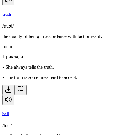
truth
/tɹuːθ/
the quality of being in accordance with fact or reality
noun
Приклади
:
•
She always tells the truth.
•
The truth is sometimes hard to accept.
ball
/bɔːl/