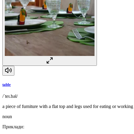
table
/ˈteɪ.bəl/
a piece of furniture with a flat top and legs used for eating or working 
noun
Приклади
: