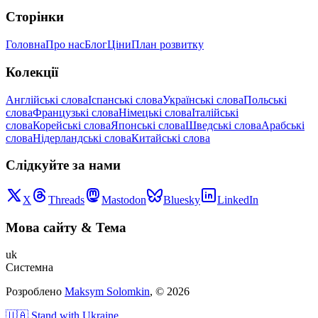
Сторінки
Головна
Про нас
Блог
Ціни
План розвитку
Колекції
Англійські слова
Іспанські слова
Українські слова
Польські
слова
Французькі слова
Німецькі слова
Італійські
слова
Корейські слова
Японські слова
Шведські слова
Арабські
слова
Нідерландські слова
Китайські слова
Слідкуйте за нами
X
Threads
Mastodon
Bluesky
LinkedIn
Мова сайту
&
Тема
uk
Системна
Розроблено
Maksym Solomkin
, ©
2026
🇺🇦 Stand with Ukraine