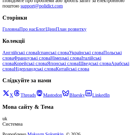
Повідомте про проблеми або зробіть запит за електронною
поштою
support@polidict.com
Сторінки
Головна
Про нас
Блог
Ціни
План розвитку
Колекції
Англійські слова
Іспанські слова
Українські слова
Польські
слова
Французькі слова
Німецькі слова
Італійські
слова
Корейські слова
Японські слова
Шведські слова
Арабські
слова
Нідерландські слова
Китайські слова
Слідкуйте за нами
X
Threads
Mastodon
Bluesky
LinkedIn
Мова сайту
&
Тема
uk
Системна
Розроблено
Maksym Solomkin
, ©
2026