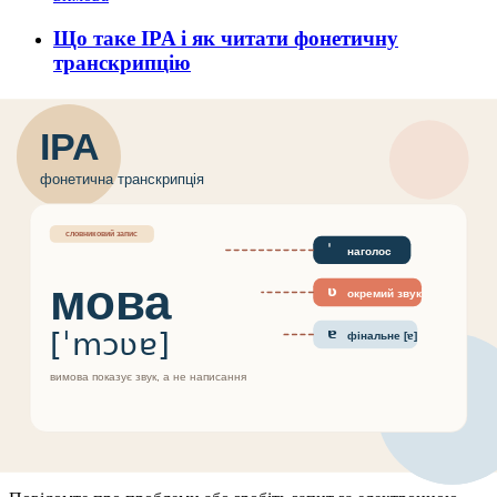
Що таке IPA і як читати фонетичну
транскрипцію
3 квітня 2026 р.
Практичний гід з IPA: що означають символи, як
помічати наголос і довготу, з чого почати читання
транскрипції і як тренувати вимову з реальною користю.
вимова
словниковий запас
polidict
Будьмо на звʼязку
Отримуйте оновлення продукту й новини про нові функції.
Введіть ваш email
Підписатися
Зв'яжіться з нами