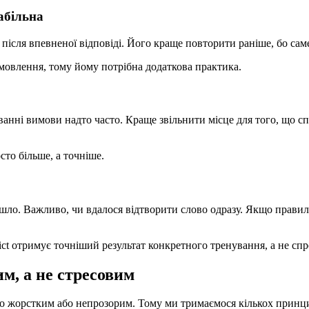
абільна
 після впевненої відповіді. Його краще повторити раніше, бо сам
мовлення, тому йому потрібна додаткова практика.
ванні вимови надто часто. Краще звільнити місце для того, що сп
то більше, а точніше.
шло. Важливо, чи вдалося відтворити слово одразу. Якщо правиль
t отримує точніший результат конкретного тренування, а не спро
м, а не стресовим
то жорстким або непрозорим. Тому ми тримаємося кількох принц