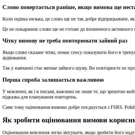
Слово повертається раніше, якщо вимова ще нест
Коли оцінка низька, це слово ще не так добре відпрацьоване, як
Це не покарання: слово ще не готове до впевненого активного 
Чітку вимову не треба повторювати зайвий раз
Якщо слово сказане чітко, немає сенсу показувати його в трену
аудіювання.
Так у навчанні стає менше зайвого шуму. Ви повторюєте не прос
Перша спроба залишається важливою
У мовленні, як і в письмі, важливо не лише те, що зрештою вий
підказка для планування повторень.
Саме тому оцінювання вимови добре поєднується з FSRS. Polidic
Як зробити оцінювання вимови корисни
Оцінювання мовлення легко зіпсувати, якщо зробити його над