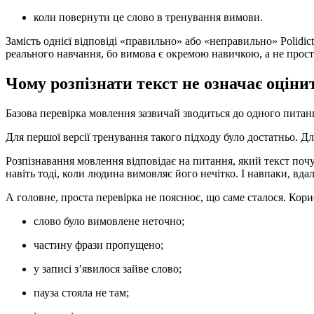
коли повернути це слово в тренування вимови.
Замість однієї відповіді «правильно» або «неправильно» Polidic
реального навчання, бо вимова є окремою навичкою, а не прост
Чому розпізнати текст не означає оціни
Базова перевірка мовлення зазвичай зводиться до одного питан
Для першої версії тренування такого підходу було достатньо. Д
Розпізнавання мовлення відповідає на питання, який текст почу
навіть тоді, коли людина вимовляє його нечітко. І навпаки, вд
А головне, проста перевірка не пояснює, що саме сталося. Кори
слово було вимовлене неточно;
частину фрази пропущено;
у записі з’явилося зайве слово;
пауза стояла не там;