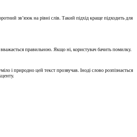
ротний зв’язок на рівні слів. Такий підхід краще підходить для
ь вважається правильною. Якщо ні, користувач бачить помилку.
міло і природно цей текст прозвучав. Іноді слово розпізнається
кценту.