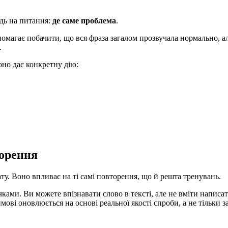
ідь на питання:
де саме проблема
.
допомагає побачити, що вся фраза загалом прозвучала нормально, 
.
оно дає конкретну дію:
торення
у. Воно впливає на ті самі повторення, що й решта тренувань.
чками. Ви можете впізнавати слово в тексті, але не вміти написат
ові оновлюється на основі реальної якості спроби, а не тільки з