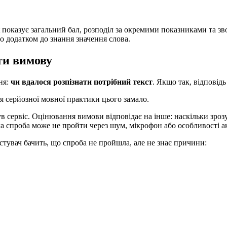
t показує загальний бал, розподіл за окремими показниками та зво
о додатком до знання значення слова.
ти вимову
ня:
чи вдалося розпізнати потрібний текст
. Якщо так, відповід
ля серйозної мовної практики цього замало.
в сервіс. Оцінювання вимови відповідає на інше: наскільки зрозу
ала спроба може не пройти через шум, мікрофон або особливості а
стувач бачить, що спроба не пройшла, але не знає причини: