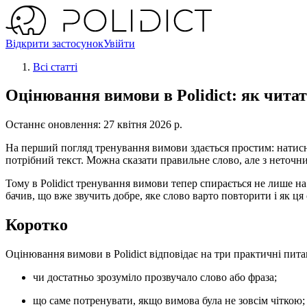
Відкрити застосунок
Увійти
Всі статті
Оцінювання вимови в Polidict: як читат
Останнє оновлення: 27 квітня 2026 р.
На перший погляд тренування вимови здається простим: натиснут
потрібний текст. Можна сказати правильне слово, але з неточни
Тому в Polidict тренування вимови тепер спирається не лише на
бачив, що вже звучить добре, яке слово варто повторити і як ц
Коротко
Оцінювання вимови в Polidict відповідає на три практичні пита
чи достатньо зрозуміло прозвучало слово або фраза;
що саме потренувати, якщо вимова була не зовсім чіткою;