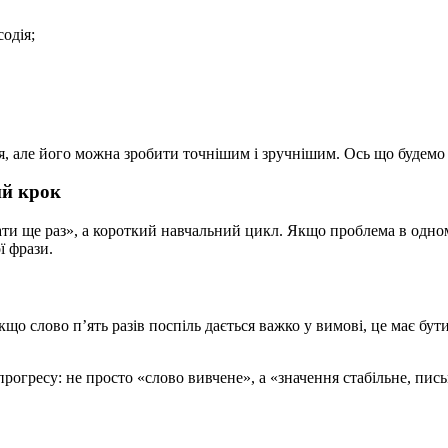
одія;
, але його можна зробити точнішим і зручнішим. Ось що будемо
ий крок
ти ще раз», а короткий навчальний цикл. Якщо проблема в одном
ї фрази.
кщо слово п’ять разів поспіль дається важко у вимові, це має бу
огресу: не просто «слово вивчене», а «значення стабільне, пис