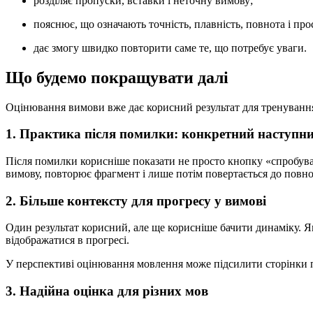
розділяє пропуски, вставки і неточну вимову;
пояснює, що означають точність, плавність, повнота і прос
дає змогу швидко повторити саме те, що потребує уваги.
Що будемо покращувати далі
Оцінювання вимови вже дає корисний результат для тренування
1. Практика після помилки: конкретний наступн
Після помилки корисніше показати не просто кнопку «спробува
вимову, повторює фрагмент і лише потім повертається до повно
2. Більше контексту для прогресу у вимові
Один результат корисний, але ще корисніше бачити динаміку. Я
відображатися в прогресі.
У перспективі оцінювання мовлення може підсилити сторінки пр
3. Надійна оцінка для різних мов