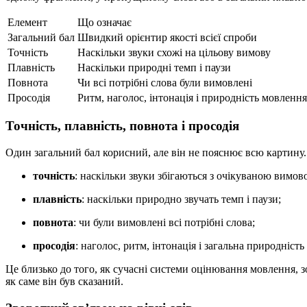
Елемент
Що означає
Загальний бал
Швидкий орієнтир якості всієї спроби
Точність
Наскільки звуки схожі на цільову вимову
Плавність
Наскільки природні темп і паузи
Повнота
Чи всі потрібні слова були вимовлені
Просодія
Ритм, наголос, інтонація і природність мовлення
Точність, плавність, повнота і просодія
Один загальний бал корисний, але він не пояснює всю картину
точність
: наскільки звуки збігаються з очікуваною вимов
плавність
: наскільки природно звучать темп і паузи;
повнота
: чи були вимовлені всі потрібні слова;
просодія
: наголос, ритм, інтонація і загальна природність
Це близько до того, як сучасні системи оцінювання мовлення, 
як саме він був сказаний.