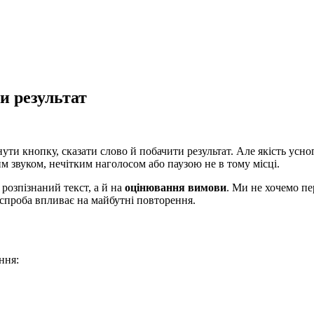
и результат
и кнопку, сказати слово й побачити результат. Але якість усног
м звуком, нечітким наголосом або паузою не в тому місці.
 розпізнаний текст, а й на
оцінювання вимови
. Ми не хочемо п
я спроба впливає на майбутні повторення.
ння: