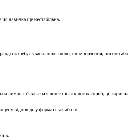
е ця навичка ще нестабільна.
равді потребує уваги: інше слово, інше значення, письмо або
на вимова з’являється лише після кількох спроб, це корисна
щену відповідь у форматі так або ні.
ипів.