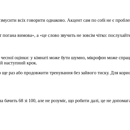
не змусити всіх говорити однаково. Акцент сам по собі не є проб
огана вимова», а «це слово звучить не зовсім чітко: послухайте
 чесної оцінки: у кімнаті може бути шумно, мікрофон може спрац
ий наступний крок.
 ще раз або продовжити тренування без зайвого тиску. Для корист
ачить 68 зі 100, але не розуміє, що робити далі, це не допомага