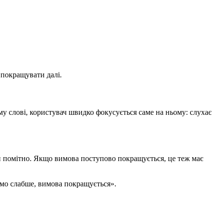
 покращувати далі.
у слові, користувач швидко фокусується саме на ньому: слухає
ти помітно. Якщо вимова поступово покращується, це теж має
ьмо слабше, вимова покращується».