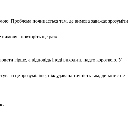
лемою. Проблема починається там, де вимова заважає зрозуміти
 вимову і повторіть ще раз».
ювати гірше, а відповідь іноді виходить надто короткою. У
увача це зрозуміліше, ніж удавана точність там, де запис не
є.