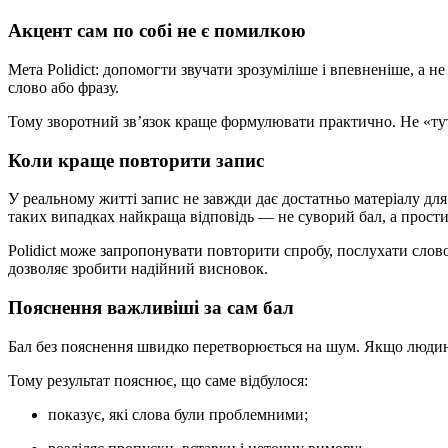
Акцент сам по собі не є помилкою
Мета Polidict: допомогти звучати зрозуміліше і впевненіше, а 
слово або фразу.
Тому зворотний зв’язок краще формулювати практично. Не «тут п
Коли краще повторити запис
У реальному житті запис не завжди дає достатньо матеріалу для
таких випадках найкраща відповідь — не суворий бал, а прост
Polidict може запропонувати повторити спробу, послухати слово
дозволяє зробити надійний висновок.
Пояснення важливіші за сам бал
Бал без пояснення швидко перетворюється на шум. Якщо людина б
Тому результат пояснює, що саме відбулося:
показує, які слова були проблемними;