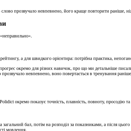
слово прозвучало невпевнено, його краще повторити раніше, ніж
ви
о «неправильно».
 рейтингу, а для швидкого орієнтира: потрібна практика, непогано
 прогрес окремо для різних навичок, про що ми детальніше писал
 прозвучало невпевнено, воно повертається в тренування раніше
olidict окремо показує точність, плавність, повноту, просодію та
загальний бал, потім на розподіл за показниками, а після цього 
сті мовлення.