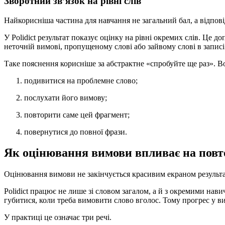
Зворотний зв’язок на рівні слів
Найкорисніша частина для навчання не загальний бал, а відпов
У Polidict результат показує оцінку на рівні окремих слів. Це 
неточній вимові, пропущеному слові або зайвому слові в записі
Таке пояснення корисніше за абстрактне «спробуйте ще раз». В
подивитися на проблемне слово;
послухати його вимову;
повторити саме цей фрагмент;
повернутися до повної фрази.
Як оцінювання вимови впливає на пов
Оцінювання вимови не закінчується красивим екраном результат
Polidict працює не лише зі словом загалом, а й з окремими нави
губитися, коли треба вимовити слово вголос. Тому прогрес у вим
У практиці це означає три речі.