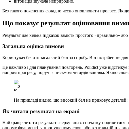
інтонація звучала неприродно.
Без такого пояснення складно чесно оновлювати прогрес. Якщо 
Що показує результат оцінювання вимо
Результат дає кілька підказок замість простого «правильно» аб
Загальна оцінка вимови
Користувач бачить загальний бал за спробу. Він потрібен не для
Це важливо і для планування повторень. Polidict уже відстежує
напрям прогресу, поруч із письмом чи аудіюванням. Якщо слово
На прикладі видно, що високий бал не приховує деталей: P
Як читати результат на екрані
Найкраще читати результат зверху вниз: спочатку подивитися на 
одному фрагменті, у пропущеному слові або в загальній плавно