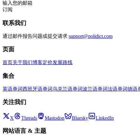
输入您的邮箱
订阅
联系我们
通过邮件报告问题或提交请求
support@polidict.com
页面
首页
关于我们
博客
定价
发展路线
集合
英语单词
西班牙语单词
乌克兰语单词
波兰语单词
法语单词
德语
关注我们
X
Threads
Mastodon
Bluesky
LinkedIn
网站语言
&
主题