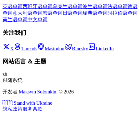
英语单词
西班牙语单词
乌克兰语单词
波兰语单词
法语单词
德语
单词
意大利语单词
韩语单词
日语单词
瑞典语单词
阿拉伯语单词
荷兰语单词
中文单词
关注我们
X
Threads
Mastodon
Bluesky
LinkedIn
网站语言
&
主题
zh
跟随系统
开发者
Maksym Solomkin
, ©
2026
🇺🇦 Stand with Ukraine
隐私政策
服务条款