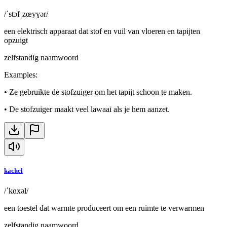
/ˈstɔfˌzœyɣər/
een elektrisch apparaat dat stof en vuil van vloeren en tapijten
opzuigt
zelfstandig naamwoord
Examples
:
•
Ze gebruikte de stofzuiger om het tapijt schoon te maken.
•
De stofzuiger maakt veel lawaai als je hem aanzet.
kachel
/ˈkɑxəl/
een toestel dat warmte produceert om een ruimte te verwarmen
zelfstandig naamwoord