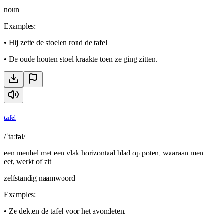
noun
Examples
:
•
Hij zette de stoelen rond de tafel.
•
De oude houten stoel kraakte toen ze ging zitten.
tafel
/ˈtaːfəl/
een meubel met een vlak horizontaal blad op poten, waaraan men
eet, werkt of zit
zelfstandig naamwoord
Examples
:
•
Ze dekten de tafel voor het avondeten.