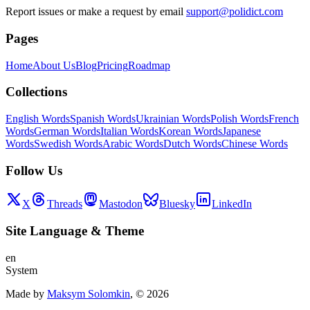
Report issues or make a request by email
support@polidict.com
Pages
Home
About Us
Blog
Pricing
Roadmap
Collections
English Words
Spanish Words
Ukrainian Words
Polish Words
French
Words
German Words
Italian Words
Korean Words
Japanese
Words
Swedish Words
Arabic Words
Dutch Words
Chinese Words
Follow Us
X
Threads
Mastodon
Bluesky
LinkedIn
Site Language
&
Theme
en
System
Made by
Maksym Solomkin
, ©
2026