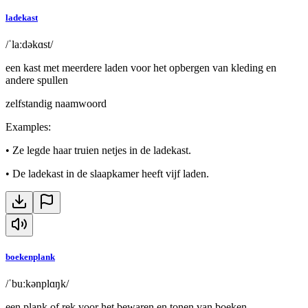
ladekast
/ˈlaːdəkɑst/
een kast met meerdere laden voor het opbergen van kleding en
andere spullen
zelfstandig naamwoord
Examples
:
•
Ze legde haar truien netjes in de ladekast.
•
De ladekast in de slaapkamer heeft vijf laden.
boekenplank
/ˈbuːkənplɑŋk/
een plank of rek voor het bewaren en tonen van boeken