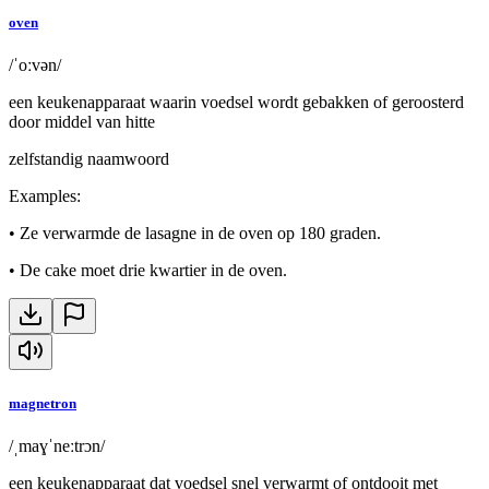
oven
/ˈoːvən/
een keukenapparaat waarin voedsel wordt gebakken of geroosterd
door middel van hitte
zelfstandig naamwoord
Examples
:
•
Ze verwarmde de lasagne in de oven op 180 graden.
•
De cake moet drie kwartier in de oven.
magnetron
/ˌmaɣˈneːtrɔn/
een keukenapparaat dat voedsel snel verwarmt of ontdooit met