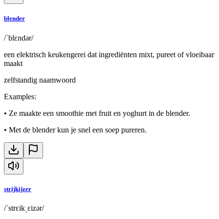
blender
/ˈblɛndər/
een elektrisch keukengerei dat ingrediënten mixt, pureet of vloeibaar
maakt
zelfstandig naamwoord
Examples
:
•
Ze maakte een smoothie met fruit en yoghurt in de blender.
•
Met de blender kun je snel een soep pureren.
strijkijzer
/ˈstrɛikˌɛizər/