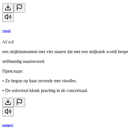
viool
/viˈoːl/
een strijkinstrument met vier snaren dat met een strijkstok wordt besp
zelfstandig naamwoord
Приклади
:
•
Ze begon op haar zevende met vioolles.
•
De soloviool klonk prachtig in de concertzaal.
zanger