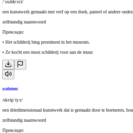
/ˈsxɪldeːrɛi/
een kunstwerk gemaakt met verf op een doek, paneel of andere onde
zelfstandig naamwoord
Приклади
:
•
Het schilderij hing prominent in het museum.
•
Ze kocht een mooi schilderij voor aan de muur.
sculptuur
/skʏlpˈtyːr/
een driedimensionaal kunstwerk dat is gemaakt door te boetseren, ho
zelfstandig naamwoord
Приклади
: