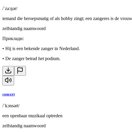
/ˈzaːŋər/
iemand die beroepsmatig of als hobby zingt; een zangeres is de vrouwe
zelfstandig naamwoord
Приклади
:
•
Hij is een bekende zanger in Nederland.
•
De zanger betrad het podium.
concert
/ˈkɔnsərt/
een openbaar muzikaal optreden
zelfstandig naamwoord