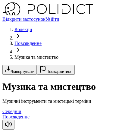
Відкрити застосунок
Увійти
Колекції
Повсякденне
Музика та мистецтво
Імпортувати
Поскаржитися
Музика та мистецтво
Музичні інструменти та мистецькі терміни
Середній
Повсякденне