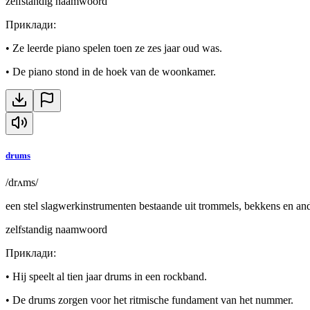
zelfstandig naamwoord
Приклади
:
•
Ze leerde piano spelen toen ze zes jaar oud was.
•
De piano stond in de hoek van de woonkamer.
drums
/drʌms/
een stel slagwerkinstrumenten bestaande uit trommels, bekkens en an
zelfstandig naamwoord
Приклади
:
•
Hij speelt al tien jaar drums in een rockband.
•
De drums zorgen voor het ritmische fundament van het nummer.