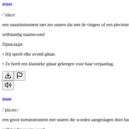
gitaar
/ˈxitaːr/
een snaarinstrument met zes snaren dat met de vingers of een plectru
zelfstandig naamwoord
Приклади
:
•
Hij speelt elke avond gitaar.
•
Ze heeft een klassieke gitaar gekregen voor haar verjaardag.
piano
/ˈpiaːnoː/
een groot toetsinstrument met snaren die worden aangeslagen door ha