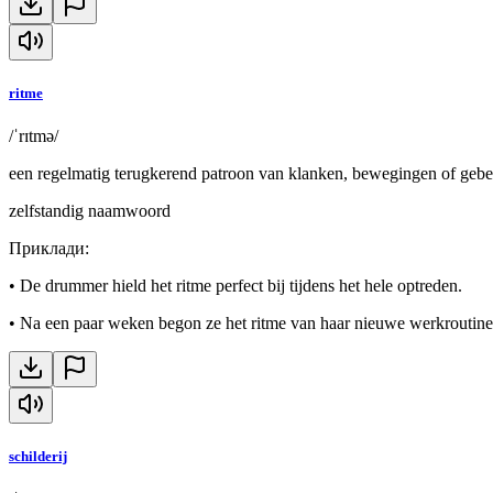
ritme
/ˈrɪtmə/
een regelmatig terugkerend patroon van klanken, bewegingen of gebe
zelfstandig naamwoord
Приклади
:
•
De drummer hield het ritme perfect bij tijdens het hele optreden.
•
Na een paar weken begon ze het ritme van haar nieuwe werkroutine 
schilderij