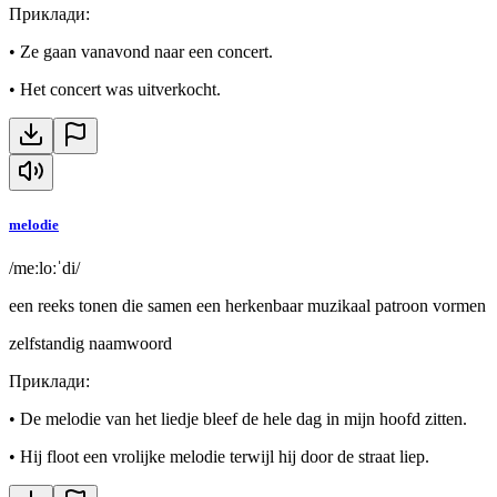
Приклади
:
•
Ze gaan vanavond naar een concert.
•
Het concert was uitverkocht.
melodie
/meːloːˈdi/
een reeks tonen die samen een herkenbaar muzikaal patroon vormen
zelfstandig naamwoord
Приклади
:
•
De melodie van het liedje bleef de hele dag in mijn hoofd zitten.
•
Hij floot een vrolijke melodie terwijl hij door de straat liep.