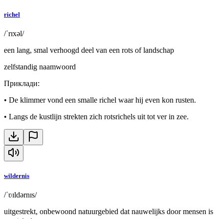
richel
/ˈrɪxəl/
een lang, smal verhoogd deel van een rots of landschap
zelfstandig naamwoord
Приклади
:
•
De klimmer vond een smalle richel waar hij even kon rusten.
•
Langs de kustlijn strekten zich rotsrichels uit tot ver in zee.
wildernis
/ˈʋɪldərnɪs/
uitgestrekt, onbewoond natuurgebied dat nauwelijks door mensen is