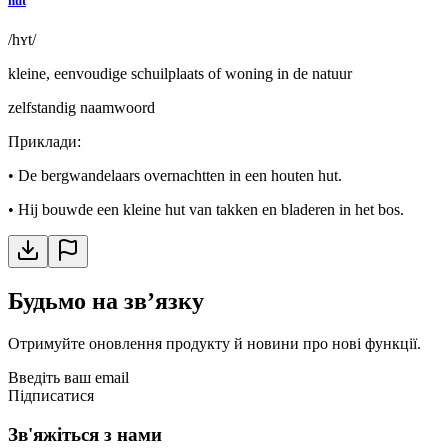
hut
/hʏt/
kleine, eenvoudige schuilplaats of woning in de natuur
zelfstandig naamwoord
Приклади
:
•
De bergwandelaars overnachtten in een houten hut.
•
Hij bouwde een kleine hut van takken en bladeren in het bos.
Будьмо на звʼязку
Отримуйте оновлення продукту й новини про нові функції.
Введіть ваш email
Підписатися
Зв'яжіться з нами