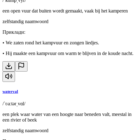
/ˈkɑmpˌvyr/
een open vuur dat buiten wordt gemaakt, vaak bij het kamperen
zelfstandig naamwoord
Приклади
:
•
We zaten rond het kampvuur en zongen liedjes.
•
Hij maakte een kampvuur om warm te blijven in de koude nacht.
waterval
/ˈʋaːtərˌvɑl/
een plek waar water van een hoogte naar beneden valt, meestal in
een rivier of beek
zelfstandig naamwoord