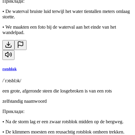
Приклади
:
•
De waterval bruiste luid terwijl het water tientallen meters omlaag
stortte.
•
We maakten een foto bij de waterval aan het einde van het
wandelpad.
rotsblok
/ˈrɔtsblɔk/
een grote, afgeronde steen die losgebroken is van een rots
zelfstandig naamwoord
Приклади
:
•
Na de storm lag er een zwaar rotsblok midden op de bergweg.
•
De klimmers moesten een reusachtig rotsblok omheen trekken.