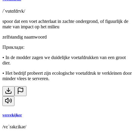
/ˈvutɑfdrʏk/
spoor dat een voet achterlaat in zachte ondergrond, of figuurlijk de
mate van impact op het milieu
zelfstandig naamwoord
Приклади
:
•
In de modder zagen we duidelijke voetafdrukken van een groot
dier.
•
Het bedrijf probeert zijn ecologische voetafdruk te verkleinen door
minder vlees te serveren.
verrekijker
/vɛˈrəkɛikər/