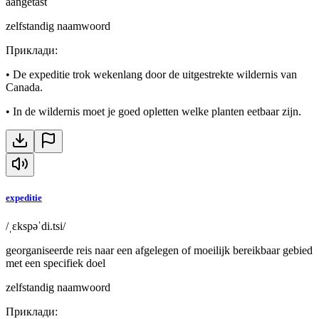
aangetast
zelfstandig naamwoord
Приклади
:
•
De expeditie trok wekenlang door de uitgestrekte wildernis van
Canada.
•
In de wildernis moet je goed opletten welke planten eetbaar zijn.
expeditie
/ˌɛkspəˈdi.tsi/
georganiseerde reis naar een afgelegen of moeilijk bereikbaar gebied
met een specifiek doel
zelfstandig naamwoord
Приклади
: