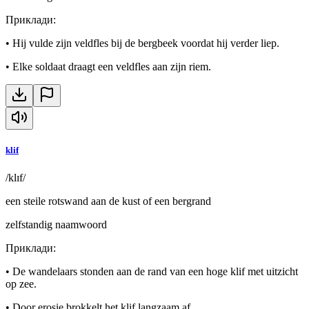
Приклади
:
•
Hij vulde zijn veldfles bij de bergbeek voordat hij verder liep.
•
Elke soldaat draagt een veldfles aan zijn riem.
klif
/klɪf/
een steile rotswand aan de kust of een bergrand
zelfstandig naamwoord
Приклади
:
•
De wandelaars stonden aan de rand van een hoge klif met uitzicht
op zee.
•
Door erosie brokkelt het klif langzaam af.