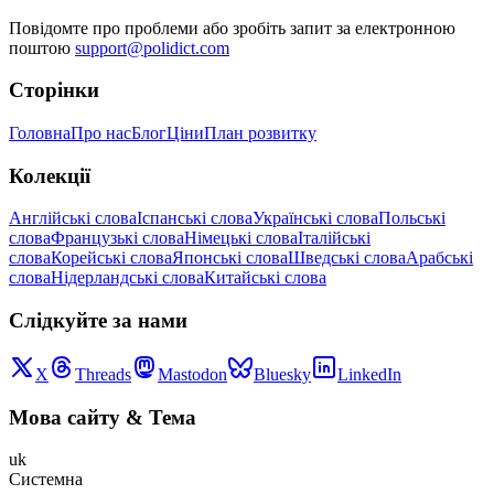
Повідомте про проблеми або зробіть запит за електронною
поштою
support@polidict.com
Сторінки
Головна
Про нас
Блог
Ціни
План розвитку
Колекції
Англійські слова
Іспанські слова
Українські слова
Польські
слова
Французькі слова
Німецькі слова
Італійські
слова
Корейські слова
Японські слова
Шведські слова
Арабські
слова
Нідерландські слова
Китайські слова
Слідкуйте за нами
X
Threads
Mastodon
Bluesky
LinkedIn
Мова сайту
&
Тема
uk
Системна