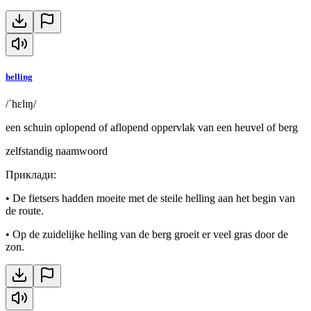
helling
/ˈhɛlɪŋ/
een schuin oplopend of aflopend oppervlak van een heuvel of berg
zelfstandig naamwoord
Приклади
:
•
De fietsers hadden moeite met de steile helling aan het begin van
de route.
•
Op de zuidelijke helling van de berg groeit er veel gras door de
zon.