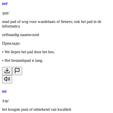
pad
/pɑt/
smal pad of weg voor wandelaars of fietsers; ook het pad in de
informatica
zelfstandig naamwoord
Приклади
:
•
We liepen het pad door het bos.
•
Het bestandspad is lang.
top
/tɔp/
het hoogste punt of uitstekend van kwaliteit