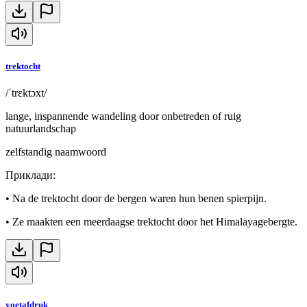
trektocht
/ˈtrɛktɔxt/
lange, inspannende wandeling door onbetreden of ruig
natuurlandschap
zelfstandig naamwoord
Приклади
:
•
Na de trektocht door de bergen waren hun benen spierpijn.
•
Ze maakten een meerdaagse trektocht door het Himalayagebergte.
voetafdruk