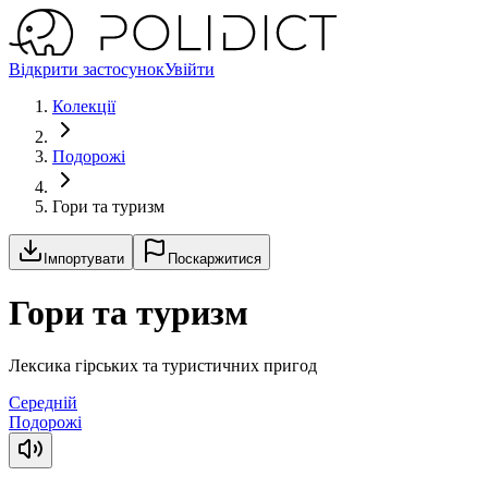
Відкрити застосунок
Увійти
Колекції
Подорожі
Гори та туризм
Імпортувати
Поскаржитися
Гори та туризм
Лексика гірських та туристичних пригод
Середній
Подорожі