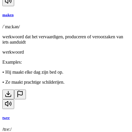
maken
/ˈmaːkən/
werkwoord dat het vervaardigen, produceren of veroorzaken van
iets aanduidt
werkwoord
Examples
:
•
Hij maakt elke dag zijn bed op.
•
Ze maakt prachtige schilderijen.
twee
/tʋeː/