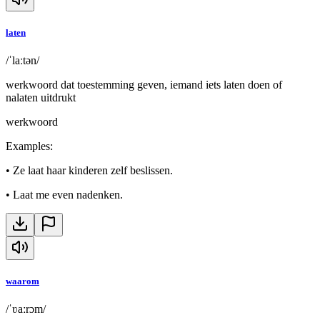
laten
/ˈlaːtən/
werkwoord dat toestemming geven, iemand iets laten doen of
nalaten uitdrukt
werkwoord
Examples
:
•
Ze laat haar kinderen zelf beslissen.
•
Laat me even nadenken.
waarom
/ˈʋaːrɔm/