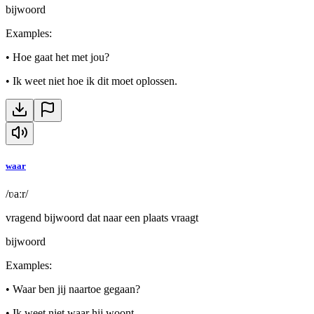
bijwoord
Examples
:
•
Hoe gaat het met jou?
•
Ik weet niet hoe ik dit moet oplossen.
waar
/ʋaːr/
vragend bijwoord dat naar een plaats vraagt
bijwoord
Examples
:
•
Waar ben jij naartoe gegaan?
•
Ik weet niet waar hij woont.