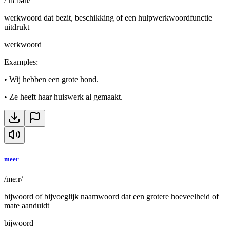
/ˈhɛbən/
werkwoord dat bezit, beschikking of een hulpwerkwoordfunctie
uitdrukt
werkwoord
Examples
:
•
Wij hebben een grote hond.
•
Ze heeft haar huiswerk al gemaakt.
meer
/meːr/
bijwoord of bijvoeglijk naamwoord dat een grotere hoeveelheid of
mate aanduidt
bijwoord