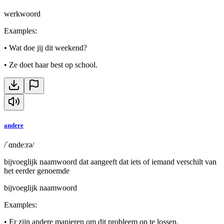
werkwoord
Examples
:
•
Wat doe jij dit weekend?
•
Ze doet haar best op school.
andere
/ˈɑndeːrə/
bijvoeglijk naamwoord dat aangeeft dat iets of iemand verschilt van
het eerder genoemde
bijvoeglijk naamwoord
Examples
:
•
Er zijn andere manieren om dit probleem op te lossen.