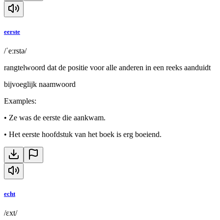
eerste
/ˈeːrstə/
rangtelwoord dat de positie voor alle anderen in een reeks aanduidt
bijvoeglijk naamwoord
Examples
:
•
Ze was de eerste die aankwam.
•
Het eerste hoofdstuk van het boek is erg boeiend.
echt
/ɛxt/