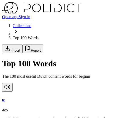
Open app
Sign in
Collections
Top 100 Words
Import
Report
Top 100 Words
The 100 most useful Dutch content words for beginn
te
/teː/