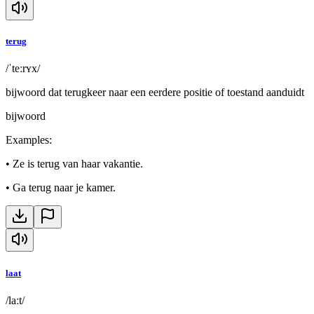
terug
/ˈteːrʏx/
bijwoord dat terugkeer naar een eerdere positie of toestand aanduidt
bijwoord
Examples
:
•
Ze is terug van haar vakantie.
•
Ga terug naar je kamer.
laat
/laːt/