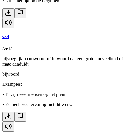
•
Nu is het tijd om te beginnen.
veel
/veːl/
bijvoeglijk naamwoord of bijwoord dat een grote hoeveelheid of
mate aanduidt
bijwoord
Examples
:
•
Er zijn veel mensen op het plein.
•
Ze heeft veel ervaring met dit werk.