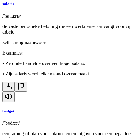
salaris
/ˈsaːlaːrɪs/
de vaste periodieke beloning die een werknemer ontvangt voor zijn
arbeid
zelfstandig naamwoord
Examples
:
•
Ze onderhandelde over een hoger salaris.
•
Zijn salaris wordt elke maand overgemaakt.
budget
/ˈbʏdxət/
een raming of plan voor inkomsten en uitgaven voor een bepaalde