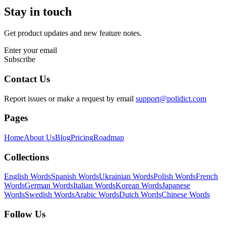
Stay in touch
Get product updates and new feature notes.
Enter your email
Subscribe
Contact Us
Report issues or make a request by email
support@polidict.com
Pages
Home
About Us
Blog
Pricing
Roadmap
Collections
English Words
Spanish Words
Ukrainian Words
Polish Words
French
Words
German Words
Italian Words
Korean Words
Japanese
Words
Swedish Words
Arabic Words
Dutch Words
Chinese Words
Follow Us