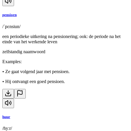
pensioen
/ˈpɛnsiun/
een periodieke uitkering na pensionering; ook: de periode na het
einde van het werkende leven
zelfstandig naamwoord
Examples
:
•
Ze gaat volgend jaar met pensioen.
•
Hij ontvangt een goed pensioen.
huur
/ɦyːr/