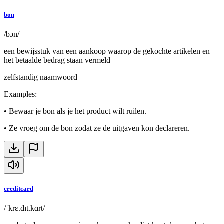
bon
/bɔn/
een bewijsstuk van een aankoop waarop de gekochte artikelen en
het betaalde bedrag staan vermeld
zelfstandig naamwoord
Examples
:
•
Bewaar je bon als je het product wilt ruilen.
•
Ze vroeg om de bon zodat ze de uitgaven kon declareren.
creditcard
/ˈkrɛ.dɪt.kɑrt/