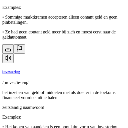
Examples
:
•
Sommige marktkramen accepteren alleen contant geld en geen
pinbetalingen.
•
Ze had geen contant geld meer bij zich en moest eerst naar de
geldautomaat.
investering
/ˌɪn.vɛsˈteː.rɪŋ/
het inzetten van geld of middelen met als doel er in de toekomst
financieel voordeel uit te halen
zelfstandig naamwoord
Examples
:
•
Het kopen van aandelen is een populaire vorm van investering.