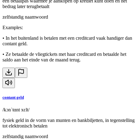
een betaalpas waarmee je aankopen op krediet kunt doen en het
bedrag later terugbetaalt
zelfstandig naamwoord
Examples
:
•
In het buitenland is betalen met een creditcard vaak handiger dan
contant geld.
•
Ze betaalde de vliegtickets met haar creditcard en betaalde het
saldo aan het einde van de maand terug.
contant geld
/kɔnˈtɑnt xɛlt/
fysiek geld in de vorm van munten en bankbiljetten, in tegenstelling
tot elektronisch betalen
zelfstandig naamwoord