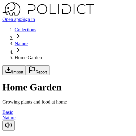
Open app
Sign in
Collections
Nature
Home Garden
Import
Report
Home Garden
Growing plants and food at home
Basic
Nature