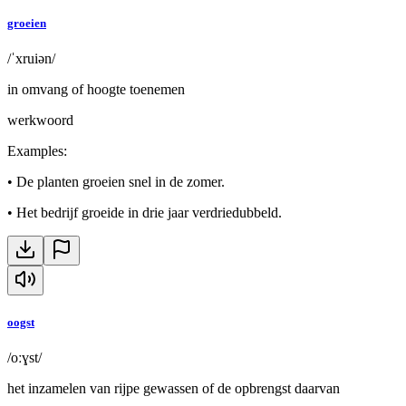
groeien
/ˈxruiən/
in omvang of hoogte toenemen
werkwoord
Examples
:
•
De planten groeien snel in de zomer.
•
Het bedrijf groeide in drie jaar verdriedubbeld.
oogst
/oːɣst/
het inzamelen van rijpe gewassen of de opbrengst daarvan