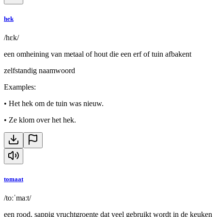
hek
/hɛk/
een omheining van metaal of hout die een erf of tuin afbakent
zelfstandig naamwoord
Examples
:
•
Het hek om de tuin was nieuw.
•
Ze klom over het hek.
tomaat
/toːˈmaːt/
een rood, sappig vruchtgroente dat veel gebruikt wordt in de keuken