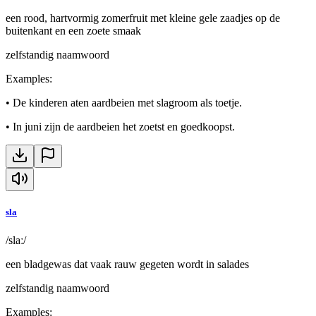
een rood, hartvormig zomerfruit met kleine gele zaadjes op de
buitenkant en een zoete smaak
zelfstandig naamwoord
Examples
:
•
De kinderen aten aardbeien met slagroom als toetje.
•
In juni zijn de aardbeien het zoetst en goedkoopst.
sla
/slaː/
een bladgewas dat vaak rauw gegeten wordt in salades
zelfstandig naamwoord
Examples
: