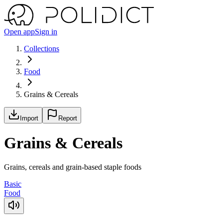
Open app
Sign in
Collections
Food
Grains & Cereals
Import
Report
Grains & Cereals
Grains, cereals and grain-based staple foods
Basic
Food