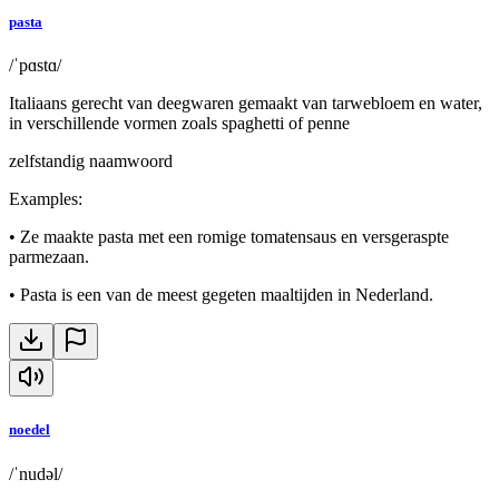
pasta
/ˈpɑstɑ/
Italiaans gerecht van deegwaren gemaakt van tarwebloem en water,
in verschillende vormen zoals spaghetti of penne
zelfstandig naamwoord
Examples
:
•
Ze maakte pasta met een romige tomatensaus en versgeraspte
parmezaan.
•
Pasta is een van de meest gegeten maaltijden in Nederland.
noedel
/ˈnudəl/