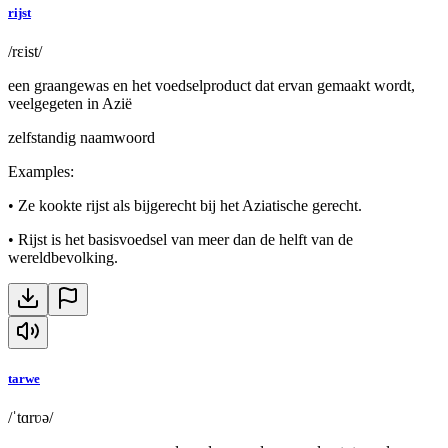
rijst
/rɛist/
een graangewas en het voedselproduct dat ervan gemaakt wordt,
veelgegeten in Azië
zelfstandig naamwoord
Examples
:
•
Ze kookte rijst als bijgerecht bij het Aziatische gerecht.
•
Rijst is het basisvoedsel van meer dan de helft van de
wereldbevolking.
tarwe
/ˈtɑrʋə/