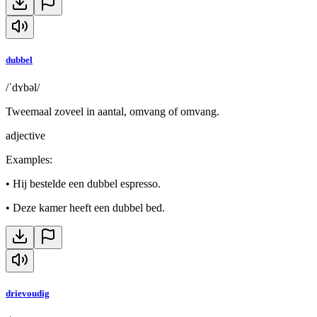
dubbel
/ˈdʏbəl/
Tweemaal zoveel in aantal, omvang of omvang.
adjective
Examples
:
•
Hij bestelde een dubbel espresso.
•
Deze kamer heeft een dubbel bed.
drievoudig