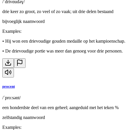
/ˈdrivɑudəɣ/
drie keer zo groot, zo veel of zo vaak; uit drie delen bestaand
bijvoeglijk naamwoord
Examples
:
•
Hij won een drievoudige gouden medaille op het kampioenschap.
•
De drievoudige portie was meer dan genoeg voor drie personen.
procent
/ˈproːsənt/
een honderdste deel van een geheel; aangeduid met het teken %
zelfstandig naamwoord
Examples
: