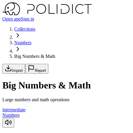
Open app
Sign in
Collections
Numbers
Big Numbers & Math
Import
Report
Big Numbers & Math
Large numbers and math operations
Intermediate
Numbers