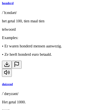
honderd
/ˈhɔndərt/
het getal 100, tien maal tien
telwoord
Examples
:
•
Er waren honderd mensen aanwezig.
•
Ze heeft honderd euro betaald.
duizend
/ˈdœyzənt/
Het getal 1000.