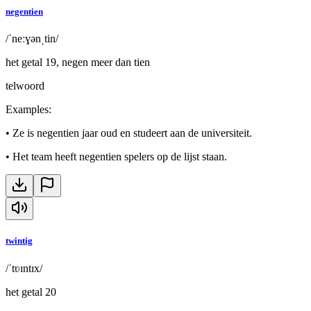
negentien
/ˈneːɣənˌtin/
het getal 19, negen meer dan tien
telwoord
Examples
:
•
Ze is negentien jaar oud en studeert aan de universiteit.
•
Het team heeft negentien spelers op de lijst staan.
twintig
/ˈtʋɪntɪx/
het getal 20