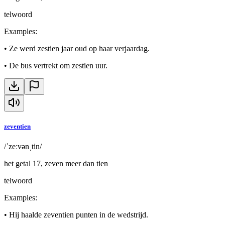
telwoord
Examples
:
•
Ze werd zestien jaar oud op haar verjaardag.
•
De bus vertrekt om zestien uur.
zeventien
/ˈzeːvənˌtin/
het getal 17, zeven meer dan tien
telwoord
Examples
:
•
Hij haalde zeventien punten in de wedstrijd.