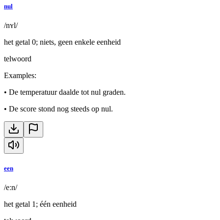
nul
/nʏl/
het getal 0; niets, geen enkele eenheid
telwoord
Examples
:
•
De temperatuur daalde tot nul graden.
•
De score stond nog steeds op nul.
een
/eːn/
het getal 1; één eenheid