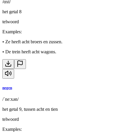
/ɑxt/
het getal 8
telwoord
Examples
:
•
Ze heeft acht broers en zussen.
•
De trein heeft acht wagons.
negen
/ˈneːxən/
het getal 9, tussen acht en tien
telwoord
Examples
: