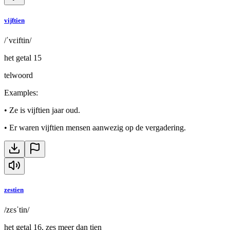
vijftien
/ˈvɛiftin/
het getal 15
telwoord
Examples
:
•
Ze is vijftien jaar oud.
•
Er waren vijftien mensen aanwezig op de vergadering.
zestien
/zɛsˈtin/
het getal 16, zes meer dan tien