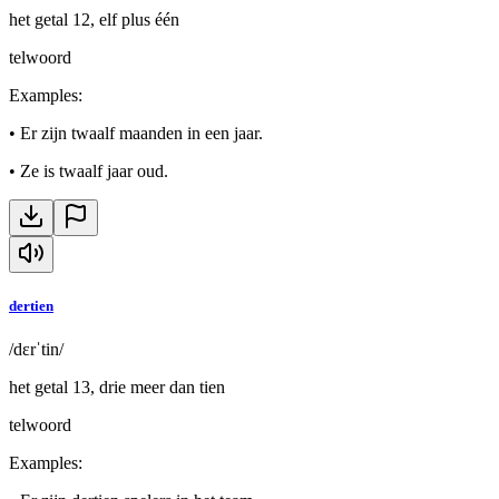
het getal 12, elf plus één
telwoord
Examples
:
•
Er zijn twaalf maanden in een jaar.
•
Ze is twaalf jaar oud.
dertien
/dɛrˈtin/
het getal 13, drie meer dan tien
telwoord
Examples
: