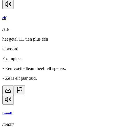
elf
/ɛlf/
het getal 11, tien plus één
telwoord
Examples
:
•
Een voetbalteam heeft elf spelers.
•
Ze is elf jaar oud.
twaalf
/tʋaːlf/