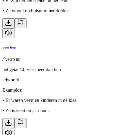
•
Er zijn dertien spelers in het team.
•
Ze woont op huisnummer dertien.
veertien
/ˈveːrtɛɪn/
het getal 14, vier meer dan tien
telwoord
Examples
:
•
Er waren veertien kinderen in de klas.
•
Ze is veertien jaar oud.