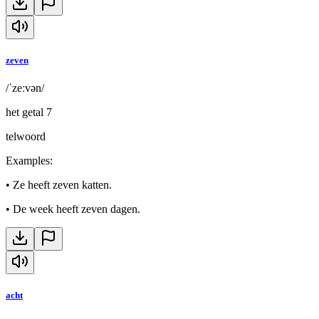
zeven
/ˈzeːvən/
het getal 7
telwoord
Examples
:
•
Ze heeft zeven katten.
•
De week heeft zeven dagen.
acht