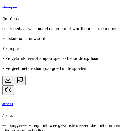
shampoo
/ʃɑmˈpuː/
een vloeibaar wasmiddel dat gebruikt wordt om haar te reinigen
zelfstandig naamwoord
Examples
:
•
Ze gebruikt een shampoo speciaal voor droog haar.
•
Vergeet niet de shampoo goed uit te spoelen.
schaar
/sxaːr/
een snijgereedschap met twee gekruiste messen die met duim en
vingers worden bediend