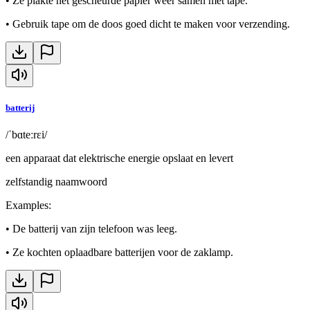
•
Ze plakte het gescheurde papier weer samen met tape.
•
Gebruik tape om de doos goed dicht te maken voor verzending.
batterij
/ˈbɑteːrɛi/
een apparaat dat elektrische energie opslaat en levert
zelfstandig naamwoord
Examples
:
•
De batterij van zijn telefoon was leeg.
•
Ze kochten oplaadbare batterijen voor de zaklamp.