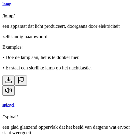
lamp
/lɑmp/
een apparaat dat licht produceert, doorgaans door elektriciteit
zelfstandig naamwoord
Examples
:
•
Doe de lamp aan, het is te donker hier.
•
Er staat een sierlijke lamp op het nachtkastje.
spiegel
/ˈspixəl/
een glad glanzend oppervlak dat het beeld van datgene wat ervoor
staat weergeeft