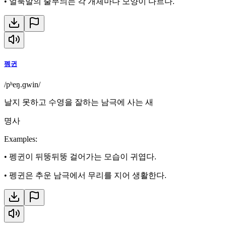
•
얼룩말의 줄무늬는 각 개체마다 모양이 다르다.
펭귄
/pʰeŋ.ɡwin/
날지 못하고 수영을 잘하는 남극에 사는 새
명사
Examples
:
•
펭귄이 뒤뚱뒤뚱 걸어가는 모습이 귀엽다.
•
펭귄은 추운 남극에서 무리를 지어 생활한다.