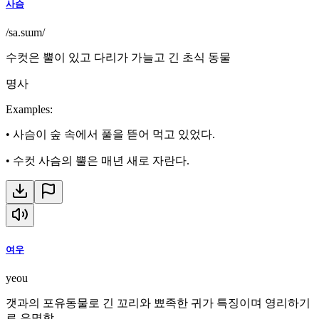
사슴
/sa.sɯm/
수컷은 뿔이 있고 다리가 가늘고 긴 초식 동물
명사
Examples
:
•
사슴이 숲 속에서 풀을 뜯어 먹고 있었다.
•
수컷 사슴의 뿔은 매년 새로 자란다.
여우
yeou
갯과의 포유동물로 긴 꼬리와 뾰족한 귀가 특징이며 영리하기
로 유명함