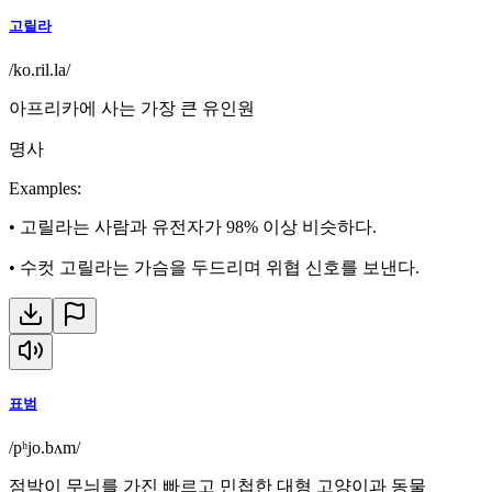
고릴라
/ko.ril.la/
아프리카에 사는 가장 큰 유인원
명사
Examples
:
•
고릴라는 사람과 유전자가 98% 이상 비슷하다.
•
수컷 고릴라는 가슴을 두드리며 위협 신호를 보낸다.
표범
/pʰjo.bʌm/
점박이 무늬를 가진 빠르고 민첩한 대형 고양이과 동물