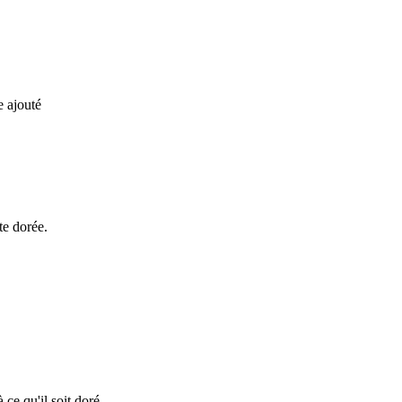
e ajouté
te dorée.
 ce qu'il soit doré