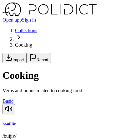
Open app
Sign in
Collections
Cooking
Import
Report
Cooking
Verbs and nouns related to cooking food
Basic
bouillir
/buijiʁ/