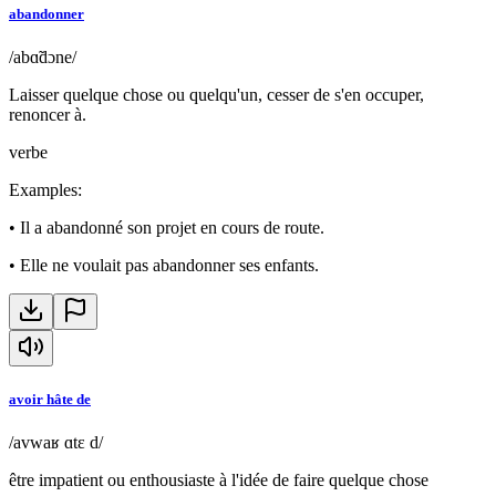
abandonner
/abɑ̃dɔne/
Laisser quelque chose ou quelqu'un, cesser de s'en occuper,
renoncer à.
verbe
Examples
:
•
Il a abandonné son projet en cours de route.
•
Elle ne voulait pas abandonner ses enfants.
avoir hâte de
/avwaʁ ɑtɛ d/
être impatient ou enthousiaste à l'idée de faire quelque chose