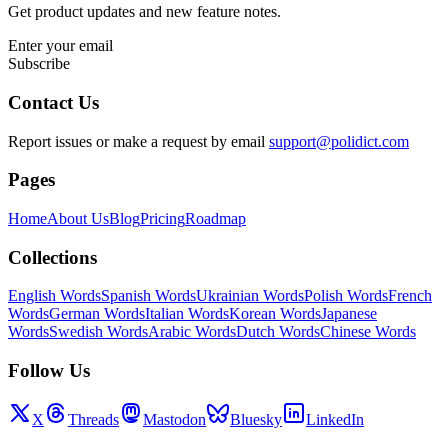
Get product updates and new feature notes.
Enter your email
Subscribe
Contact Us
Report issues or make a request by email
support@polidict.com
Pages
Home
About Us
Blog
Pricing
Roadmap
Collections
English Words
Spanish Words
Ukrainian Words
Polish Words
French
Words
German Words
Italian Words
Korean Words
Japanese
Words
Swedish Words
Arabic Words
Dutch Words
Chinese Words
Follow Us
X
Threads
Mastodon
Bluesky
LinkedIn