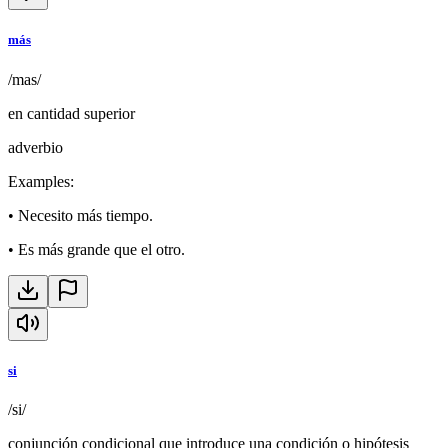
más
/mas/
en cantidad superior
adverbio
Examples
:
•
Necesito más tiempo.
•
Es más grande que el otro.
si
/si/
conjunción condicional que introduce una condición o hipótesis