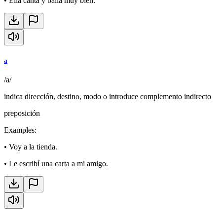
•
Ella canta y baila muy bien.
a
/a/
indica dirección, destino, modo o introduce complemento indirecto
preposición
Examples
:
•
Voy a la tienda.
•
Le escribí una carta a mi amigo.