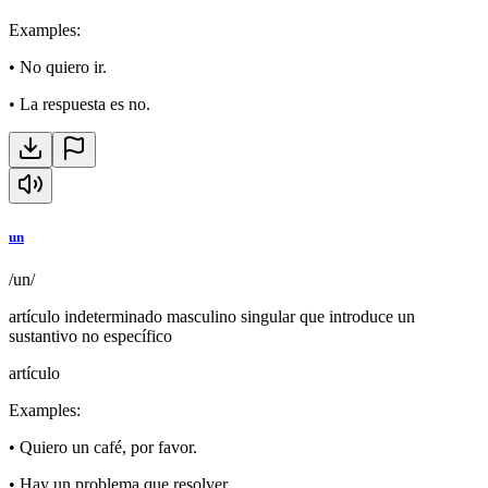
Examples
:
•
No quiero ir.
•
La respuesta es no.
un
/un/
artículo indeterminado masculino singular que introduce un
sustantivo no específico
artículo
Examples
:
•
Quiero un café, por favor.
•
Hay un problema que resolver.