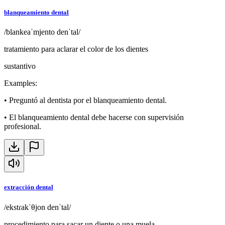
blanqueamiento dental
/blankeaˈmjento denˈtal/
tratamiento para aclarar el color de los dientes
sustantivo
Examples
:
•
Preguntó al dentista por el blanqueamiento dental.
•
El blanqueamiento dental debe hacerse con supervisión
profesional.
extracción dental
/ekstɾakˈθjon denˈtal/
procedimiento para sacar un diente o una muela