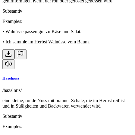
gehirnförmigen Kern, der roh oder geröstet gegessen wird
Substantiv
Examples
:
•
Walnüsse passen gut zu Käse und Salat.
•
Ich sammle im Herbst Walnüsse vom Baum.
Haselnuss
/hazɛlnʊs/
eine kleine, runde Nuss mit brauner Schale, die im Herbst reif ist
und in Süßigkeiten und Backwaren verwendet wird
Substantiv
Examples
: