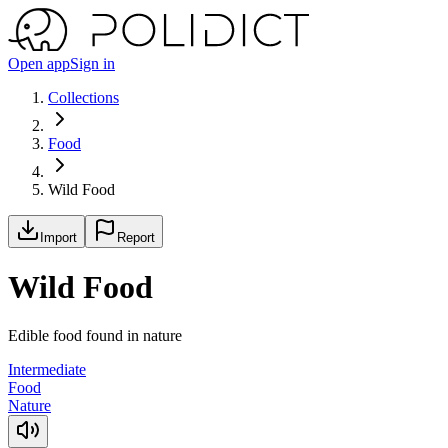
Open app
Sign in
Collections
Food
Wild Food
Import
Report
Wild Food
Edible food found in nature
Intermediate
Food
Nature