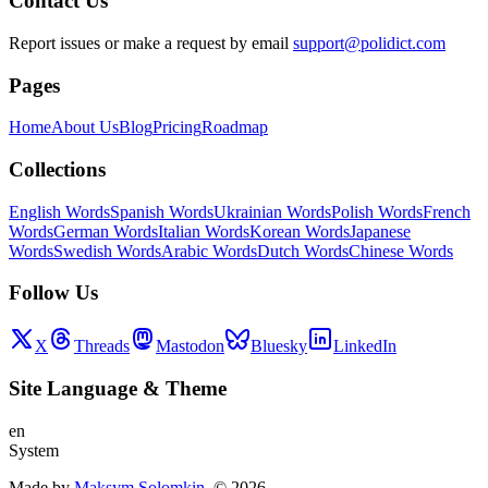
Contact Us
Report issues or make a request by email
support@polidict.com
Pages
Home
About Us
Blog
Pricing
Roadmap
Collections
English Words
Spanish Words
Ukrainian Words
Polish Words
French
Words
German Words
Italian Words
Korean Words
Japanese
Words
Swedish Words
Arabic Words
Dutch Words
Chinese Words
Follow Us
X
Threads
Mastodon
Bluesky
LinkedIn
Site Language
&
Theme
en
System
Made by
Maksym Solomkin
, ©
2026