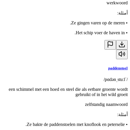
werkwoord
أمثلة
:
Ze gingen varen op de meren.
•
Het schip voer de haven in.
•
paddenstoel
/ˈpɑdənˌstuːl/
een schimmel met een hoed en steel die als eetbare groente wordt
gebruikt of in het wild groeit
zelfstandig naamwoord
أمثلة
:
Ze bakte de paddenstoelen met knoflook en peterselie.
•