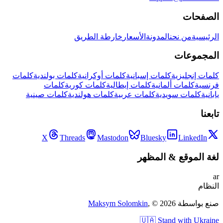
الصفحات
الرئيسية
من نحن
المدونة
الأسعار
خارطة الطريق
المجموعات
كلمات إنجليزية
كلمات إسبانية
كلمات أوكرانية
كلمات بولندية
كلمات
فرنسية
كلمات ألمانية
كلمات إيطالية
كلمات كورية
كلمات
يابانية
كلمات سويدية
كلمات عربية
كلمات هولندية
كلمات صينية
تابعنا
X
Threads
Mastodon
Bluesky
LinkedIn
لغة الموقع
&
المظهر
ar
النظام
صنع بواسطة
2026
, ©
Maksym Solomkin
🇺🇦 Stand with Ukraine