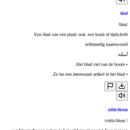
blad
/blɑt/
Een blad van een plant; ook: een krant of tijdschrift
zelfstandig naamwoord
أمثلة
:
Het blad viel van de boom.
•
Ze las een interessant artikel in het blad.
•
wilde bloem
/ˈvɪldə blum/