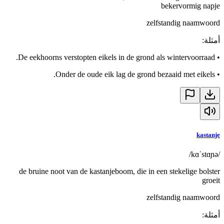
bekervormig napje
zelfstandig naamwoord
أمثلة
:
De eekhoorns verstopten eikels in de grond als wintervoorraad.
•
Onder de oude eik lag de grond bezaaid met eikels.
•
kastanje
/kɑˈstɑɲə/
de bruine noot van de kastanjeboom, die in een stekelige bolster
groeit
zelfstandig naamwoord
أمثلة
: