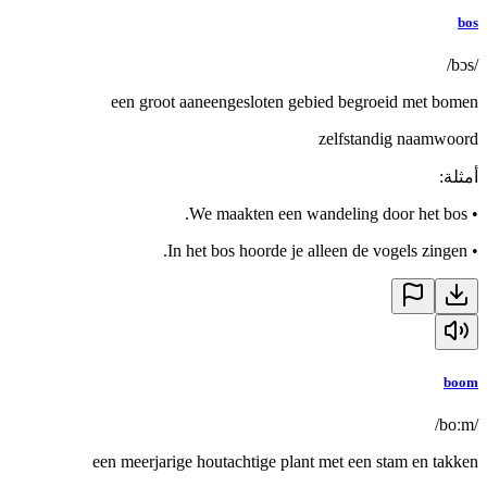
bos
/bɔs/
een groot aaneengesloten gebied begroeid met bomen
zelfstandig naamwoord
أمثلة
:
We maakten een wandeling door het bos.
•
In het bos hoorde je alleen de vogels zingen.
•
boom
/boːm/
een meerjarige houtachtige plant met een stam en takken