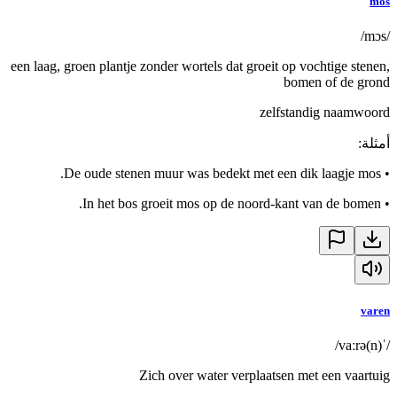
mos
/mɔs/
een laag, groen plantje zonder wortels dat groeit op vochtige stenen,
bomen of de grond
zelfstandig naamwoord
أمثلة
:
De oude stenen muur was bedekt met een dik laagje mos.
•
In het bos groeit mos op de noord-kant van de bomen.
•
varen
/ˈvaːrə(n)/
Zich over water verplaatsen met een vaartuig