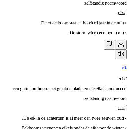
zelfstandig naamwoord
أمثلة
:
De oude boom staat al honderd jaar in de tuin.
•
De storm wierp een boom om.
•
eik
/ɛi̯k/
een grote loofboom met gelobde bladeren die eikels produceert
zelfstandig naamwoord
أمثلة
:
De eik in de achtertuin is al meer dan twee eeuwen oud.
•
Eekhoorns verstopten eikels onder de eik voor de winter.
•