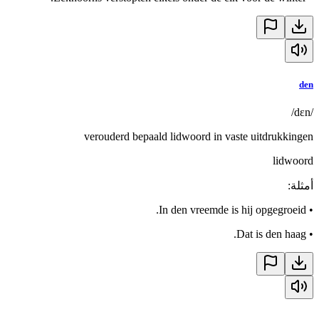
den
/dɛn/
verouderd bepaald lidwoord in vaste uitdrukkingen
lidwoord
أمثلة
:
In den vreemde is hij opgegroeid.
•
Dat is den haag.
•