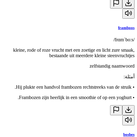
framboos
/frɑmˈboːs/
kleine, rode of roze vrucht met een zoetige en licht zure smaak,
bestaande uit meerdere kleine steenvruchtjes
zelfstandig naamwoord
أمثلة
:
Hij plukte een handvol frambozen rechtstreeks van de struik.
•
Frambozen zijn heerlijk in een smoothie of op een yoghurt.
•
bosbes