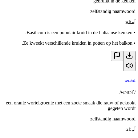
gebruikt in de keuken
zelfstandig naamwoord
أمثلة
:
Basilicum is een populair kruid in de Italiaanse keuken.
•
Ze kweekt verschillende kruiden in potten op het balkon.
•
wortel
/ˈwɔrtəl/
een oranje wortelgroente met een zoete smaak die rauw of gekookt
gegeten wordt
zelfstandig naamwoord
أمثلة
: