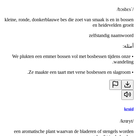
/ˈbɔsbɛs/
kleine, ronde, donkerblauwe bes die zoet van smaak is en in bossen
en heidevelden groeit
zelfstandig naamwoord
أمثلة
:
We plukten een emmer bossen vol met bosbessen tijdens onze
•
wandeling.
Ze maakte een taart met verse bosbessen en slagroom.
•
kruid
/krœyt/
een aromatische plant waarvan de bladeren of stengels worden