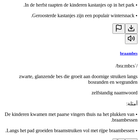
In de herfst raapten de kinderen kastanjes op in het park.
•
Geroosterde kastanjes zijn een populair wintersnack.
•
braambes
/ˈbraːmbɛs/
zwarte, glanzende bes die groeit aan doornige struiken langs
bosranden en wegranden
zelfstandig naamwoord
أمثلة
:
De kinderen kwamen met paarse vingers thuis na het plukken van
•
braambessen.
Langs het pad groeiden braamstruiken vol met rijpe braambessen.
•