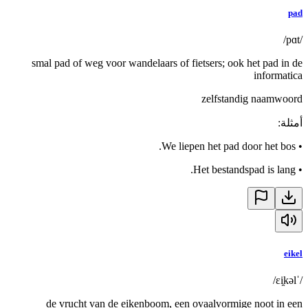
pad
/pɑt/
smal pad of weg voor wandelaars of fietsers; ook het pad in de
informatica
zelfstandig naamwoord
أمثلة
:
We liepen het pad door het bos.
•
Het bestandspad is lang.
•
eikel
/ˈɛi̯kəl/
de vrucht van de eikenboom, een ovaalvormige noot in een