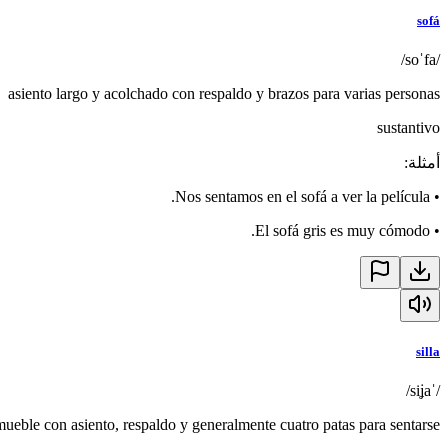
sofá
/soˈfa/
asiento largo y acolchado con respaldo y brazos para varias personas
sustantivo
أمثلة
:
Nos sentamos en el sofá a ver la película.
•
El sofá gris es muy cómodo.
•
silla
/ˈsiʝa/
mueble con asiento, respaldo y generalmente cuatro patas para sentarse