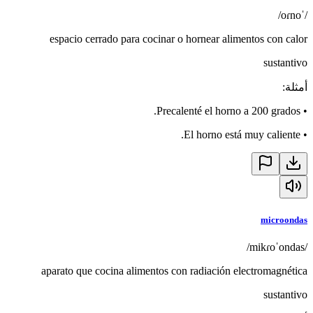
/ˈoɾno/
espacio cerrado para cocinar o hornear alimentos con calor
sustantivo
أمثلة
:
Precalenté el horno a 200 grados.
•
El horno está muy caliente.
•
microondas
/mikɾoˈondas/
aparato que cocina alimentos con radiación electromagnética
sustantivo