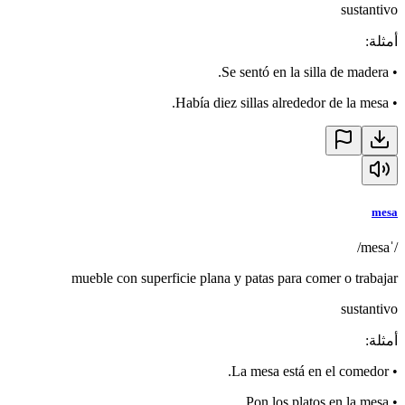
sustantivo
أمثلة
:
Se sentó en la silla de madera.
•
Había diez sillas alrededor de la mesa.
•
mesa
/ˈmesa/
mueble con superficie plana y patas para comer o trabajar
sustantivo
أمثلة
:
La mesa está en el comedor.
•
Pon los platos en la mesa.
•