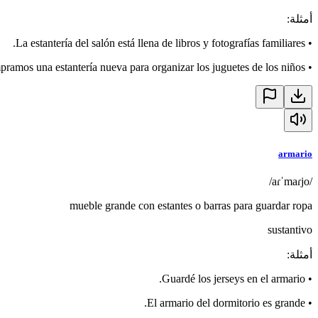
أمثلة
:
La estantería del salón está llena de libros y fotografías familiares.
•
ramos una estantería nueva para organizar los juguetes de los niños.
•
armario
/aɾˈmaɾjo/
mueble grande con estantes o barras para guardar ropa
sustantivo
أمثلة
:
Guardé los jerseys en el armario.
•
El armario del dormitorio es grande.
•