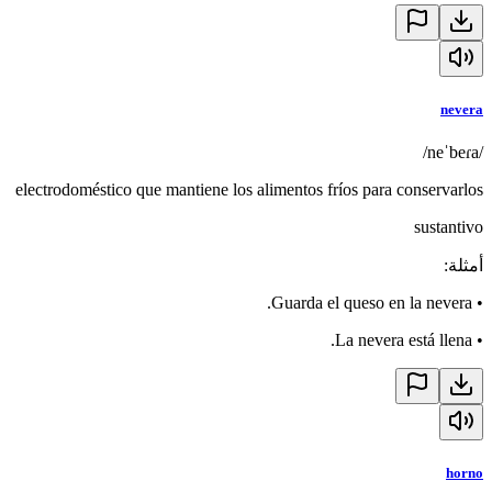
nevera
/neˈbeɾa/
electrodoméstico que mantiene los alimentos fríos para conservarlos
sustantivo
أمثلة
:
Guarda el queso en la nevera.
•
La nevera está llena.
•
horno