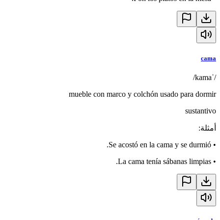
cama
/ˈkama/
mueble con marco y colchón usado para dormir
sustantivo
أمثلة
:
Se acostó en la cama y se durmió.
•
La cama tenía sábanas limpias.
•